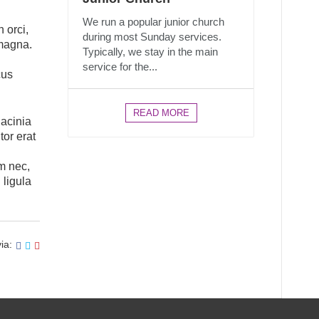
We run a popular junior church
 orci,
during most Sunday services.
 magna.
Typically, we stay in the main
service for the...
cus
READ MORE
lacinia
tor erat
am nec,
 ligula
ia: