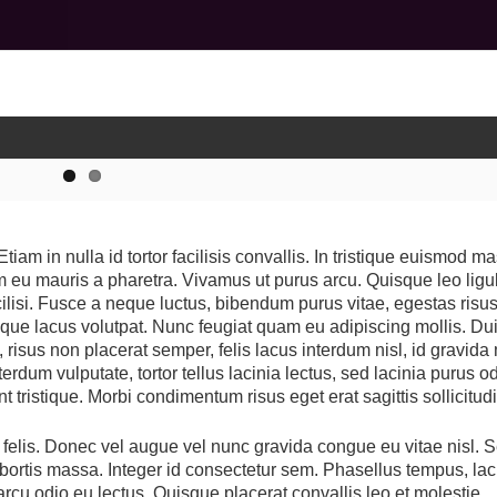
Etiam in nulla id tortor facilisis convallis. In tristique euismod m
m eu mauris a pharetra. Vivamus ut purus arcu. Quisque leo ligu
ilisi. Fusce a neque luctus, bibendum purus vitae, egestas risu
isque lacus volutpat. Nunc feugiat quam eu adipiscing mollis. Du
, risus non placerat semper, felis lacus interdum nisl, id gravida
terdum vulputate, tortor tellus lacinia lectus, sed lacinia purus o
 tristique. Morbi condimentum risus eget erat sagittis sollicitudi
u felis. Donec vel augue vel nunc gravida congue eu vitae nisl. 
 lobortis massa. Integer id consectetur sem. Phasellus tempus, la
arcu odio eu lectus. Quisque placerat convallis leo et molestie.