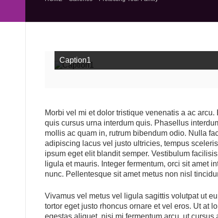
Caption1
Morbi vel mi et dolor tristique venenatis a ac arcu. 
quis cursus urna interdum quis. Phasellus interdu
mollis ac quam in, rutrum bibendum odio. Nulla fac
adipiscing lacus vel justo ultricies, tempus sceler
ipsum eget elit blandit semper. Vestibulum facilisis
ligula et mauris. Integer fermentum, orci sit amet in
nunc. Pellentesque sit amet metus non nisl tincidunt
Vivamus vel metus vel ligula sagittis volutpat ut e
tortor eget justo rhoncus ornare et vel eros. Ut at
egestas aliquet, nisi mi fermentum arcu, ut cursus 