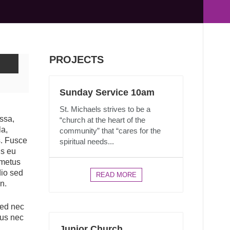
PROJECTS
Sunday Service 10am
St. Michaels strives to be a
assa,
“church at the heart of the
la,
community” that “cares for the
s. Fusce
spiritual needs...
is eu
 metus
dio sed
READ MORE
n.
Sed nec
cus nec
Junior Church