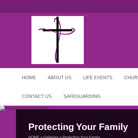
St Michael and All
Angels
HOME
ABOUT US
LIFE EVENTS
CHUR
CONTACT US
SAFEGUARDING
Protecting Your Family
HOME
>
Galleries
>
Protecting Your Family