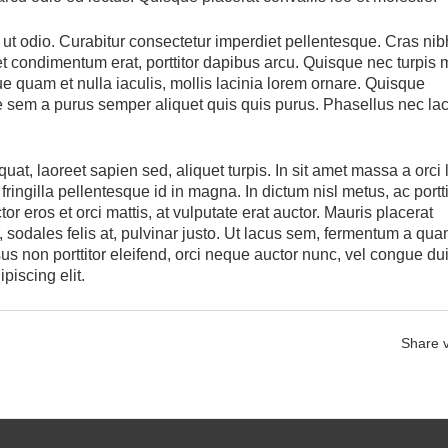
ut odio. Curabitur consectetur imperdiet pellentesque. Cras nibh
t amet condimentum erat, porttitor dapibus arcu. Quisque nec turpis
que quam et nulla iaculis, mollis lacinia lorem ornare. Quisque
itae sem a purus semper aliquet quis quis purus. Phasellus nec la
t, laoreet sapien sed, aliquet turpis. In sit amet massa a orci 
fringilla pellentesque id in magna. In dictum nisl metus, ac portti
r eros et orci mattis, at vulputate erat auctor. Mauris placerat
, sodales felis at, pulvinar justo. Ut lacus sem, fermentum a qu
us non porttitor eleifend, orci neque auctor nunc, vel congue dui
piscing elit.
Share v