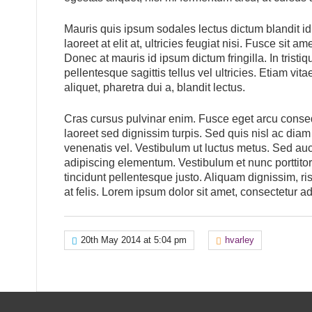
Mauris quis ipsum sodales lectus dictum blandit id 
laoreet at elit at, ultricies feugiat nisi. Fusce si
Donec at mauris id ipsum dictum fringilla. In tristi
pellentesque sagittis tellus vel ultricies. Etiam v
aliquet, pharetra dui a, blandit lectus.
Cras cursus pulvinar enim. Fusce eget arcu consequa
laoreet sed dignissim turpis. Sed quis nisl ac diam 
venenatis vel. Vestibulum ut luctus metus. Sed aucto
adipiscing elementum. Vestibulum et nunc porttitor
tincidunt pellentesque justo. Aliquam dignissim, ris
at felis. Lorem ipsum dolor sit amet, consectetur adi
20th May 2014 at 5:04 pm
hvarley